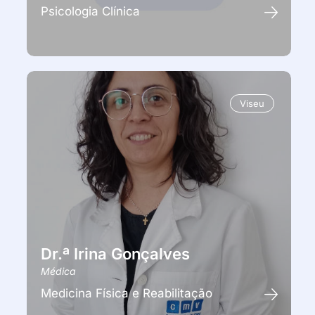
Psicologia Clínica
Viseu
Dr.ª Irina Gonçalves
Médica
Medicina Física e Reabilitação