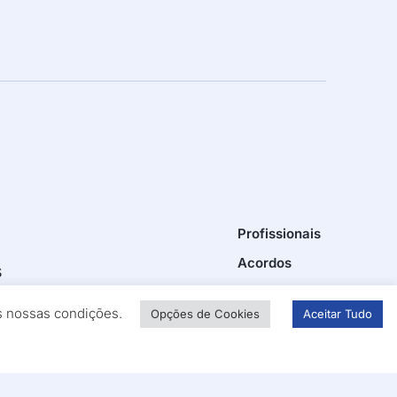
Profissionais
Acordos
s
Rede CMV
as nossas condições.
Opções de Cookies
Aceitar Tudo
Media Center
a e Reabilitação
Recrutamento
Contactos
as