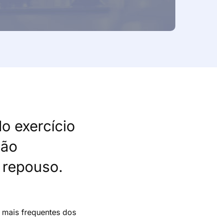
o exercício
não
m repouso.
s mais frequentes dos