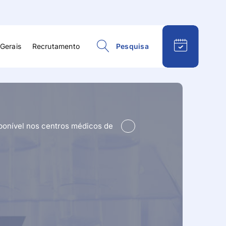
Gerais
Recrutamento
Pesquisa
esportiva
Psiquiatria
ísica e
Reabilitação e
ão
Fisioterapia
ponível nos centros médicos de
Respiratória
eral e
Reumatologia
gia
Terapia da Fala
Terapia Ocupacional
logia
Urologia