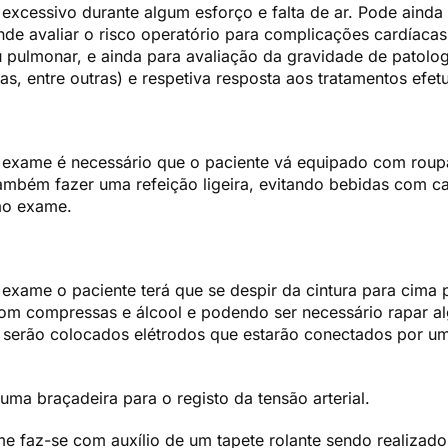
excessivo durante algum esforço e falta de ar. Pode ainda
de avaliar o risco operatório para complicações cardíacas
u pulmonar, e ainda para avaliação da gravidade de patolog
as, entre outras) e respetiva resposta aos tratamentos efe
e exame é necessário que o paciente vá equipado com rou
 também fazer uma refeição ligeira, evitando bebidas com c
 ao exame.
 exame o paciente terá que se despir da cintura para cima 
om compressas e álcool e podendo ser necessário rapar al
e serão colocados elétrodos que estarão conectados por 
ma braçadeira para o registo da tensão arterial.
me faz-se com auxílio de um tapete rolante sendo realiza