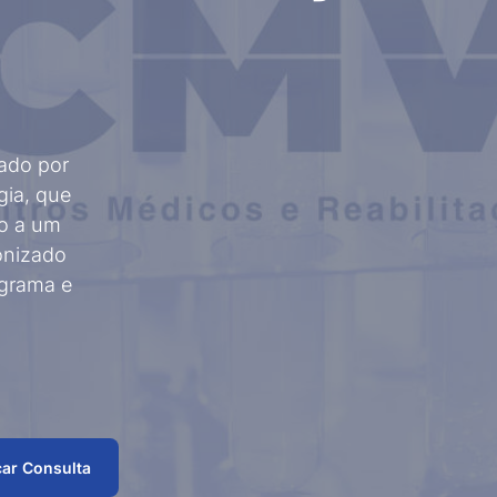
Fisioterapia Aquática
Oftalmolog
as
– Hidroterapia
Fisioterapia
Ortopedia
Desportiva e
Performance
Fisioterapia Pediátrica
Otorrinolar
Fisioterapia Pélvica
Pediatria
zado por
Geriatria
Pneumolog
gia, que
Ginecologia-
Podologia
uo a um
Obstetrícia
onizado
Imunoalergologia
Psicologia 
ograma e
Medicina Dentária
Psicomotri
ar Consulta