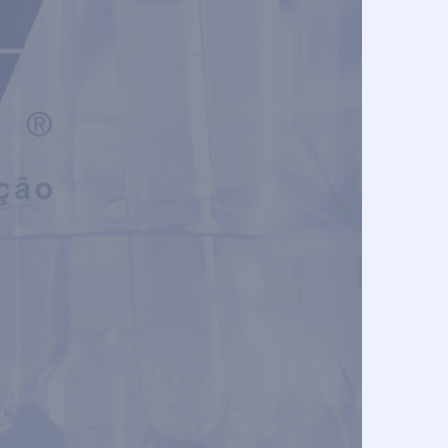
ia
ingologia
ia
Clínica
cidade