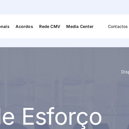
onais
Acordos
Rede CMV
Media Center
Contactos 
Cardiologia
Medicina D
s
Cardiopneumologia
Medicina F
Reabilitaç
Dis
Cirurgia Vascular
Medicina G
Familiar
Dermato-Venerologia
Neurocirur
a e
de Esforço
Endocrinologia
Neurologia
Enfermagem
Neuropsico
Fisioterapia
Nutrição