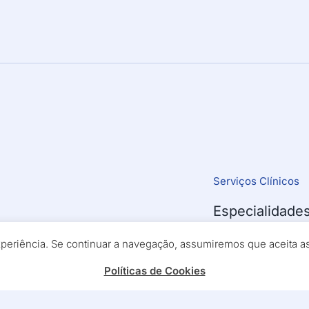
Serviços Clínicos
Especialidade
!
Exames
experiência. Se continuar a navegação, assumiremos que aceita 
Políticas de Cookies
Medicina Físic
meiro momento
Outras Técnic