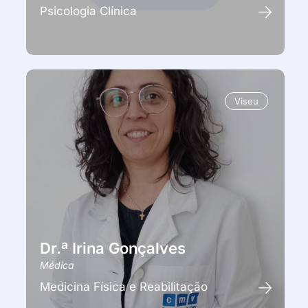
Psicologia Clínica
Viseu
Dr.ª Irina Gonçalves
Médica
Medicina Física e Reabilitação