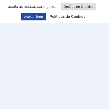
aceita as nossas condições.
Opções de Cookies
Políticas de Cookies
Aceitar Tudo
Siga-nos nas redes
sociais
© 2026. CMV - Centros Médicos e Reabilitação • Todos
os direitos reservados
powered by