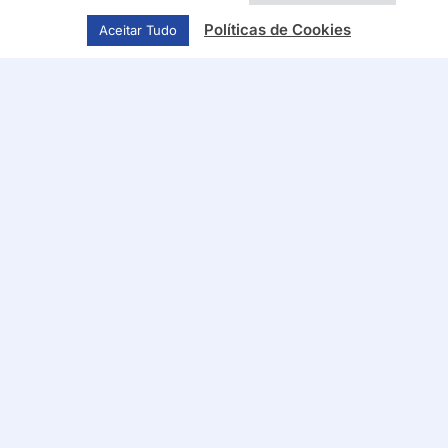
Políticas de Cookies
Aceitar Tudo
Siga-nos nas redes
sociais
© 2026. CMV - Centros Médicos e Reabilitação • Todos
os direitos reservados
powered by