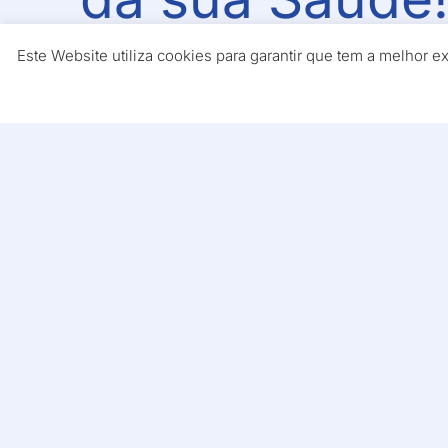
Este Website utiliza cookies para garantir que tem a melhor 
No CMV acompanhamo-lo desde o pri
© 2026. CMV - Centros Médicos e Reabilitação • Todos os direit