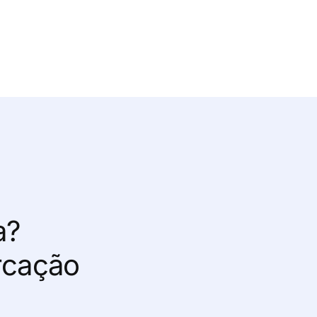
a?
rcação