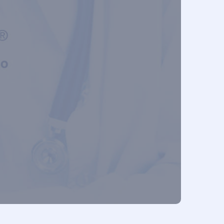
ia
ingologia
ia
Clínica
cidade