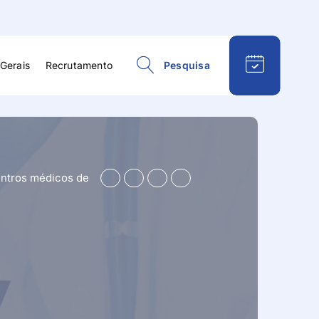
Gerais
Recrutamento
Pesquisa
esportiva
Psiquiatria
ísica e
Reabilitação e
ão
Fisioterapia
centros médicos de
Respiratória
eral e
Reumatologia
gia
Terapia da Fala
Terapia Ocupacional
logia
Urologia