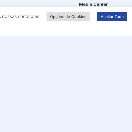
Media Center
a e Reabilitação
Recrutamento
as nossas condições.
Opções de Cookies
Aceitar Tudo
Contactos
as
es sociais
powered by
nças e Certidões