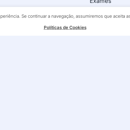
Exames
Medicina Físic
experiência. Se continuar a navegação, assumiremos que aceita 
meiro momento
Outras Técnic
Políticas de Cookies
Siga-nos nas red
Marcar Consulta
Política de Privacidade
Política de Cookies
Lice
os reservados