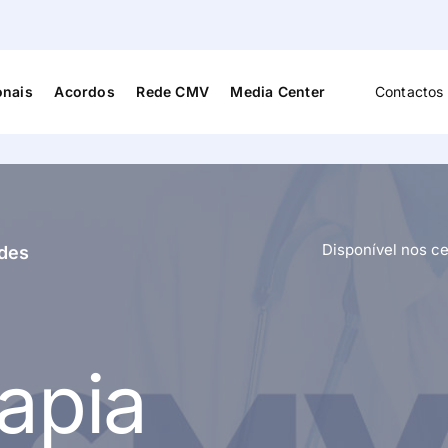
onais
Acordos
Rede CMV
Media Center
Contactos 
Cardiologia
Medicina D
s
Cardiopneumologia
Medicina F
Reabilitaç
Disponível nos 
ades
Cirurgia Vascular
Medicina G
Familiar
Dermato-Venerologia
Neurocirur
a e
rapia
Endocrinologia
Neurologia
Enfermagem
Neuropsico
Fisioterapia
Nutrição