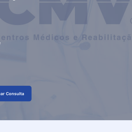
Fisioterapia Aquática
Oftalmolog
as
– Hidroterapia
Fisioterapia
Ortopedia
Desportiva e
Performance
Fisioterapia Pediátrica
Otorrinolar
Fisioterapia Pélvica
Pediatria
e
Geriatria
Pneumolog
Ginecologia-
Podologia
Obstetrícia
Imunoalergologia
Psicologia 
Medicina Dentária
Psicomotri
ar Consulta