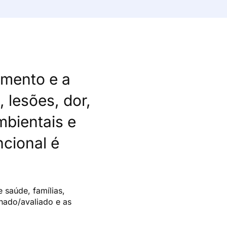
imento e a
lesões, dor,
mbientais e
cional é
e saúde, famílias,
nado/avaliado e as