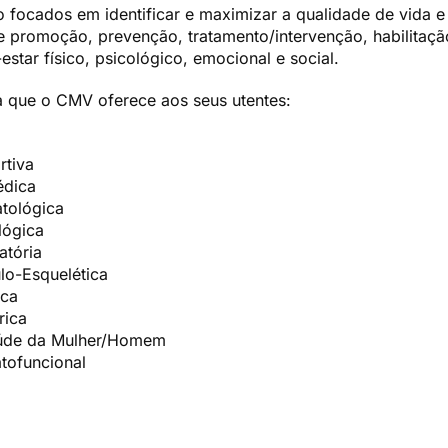
o focados em identificar e maximizar a qualidade de vida e
 promoção, prevenção, tratamento/intervenção, habilitação
tar físico, psicológico, emocional e social.
ia que o CMV oferece aos seus utentes:
rtiva
édica
atológica
lógica
atória
lo-Esquelética
ica
rica
Saúde da Mulher/Homem
atofuncional