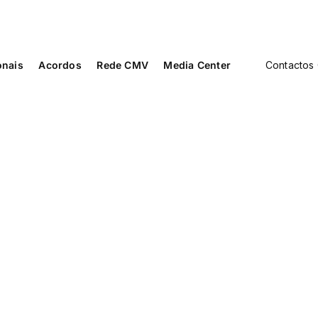
onais
Acordos
Rede CMV
Media Center
Contactos 
Cardiologia
Medicina D
s
Cardiopneumologia
Medicina F
Reabilitaç
Cirurgia Vascular
Medicina G
Familiar
Dermato-Venerologia
Neurocirur
a e
Endocrinologia
Neurologi
Enfermagem
Neuropsic
Fisioterapia
Nutrição