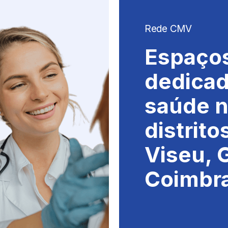
Rede CMV
Espaço
dedicad
saúde 
distrito
Viseu, 
Coimbra