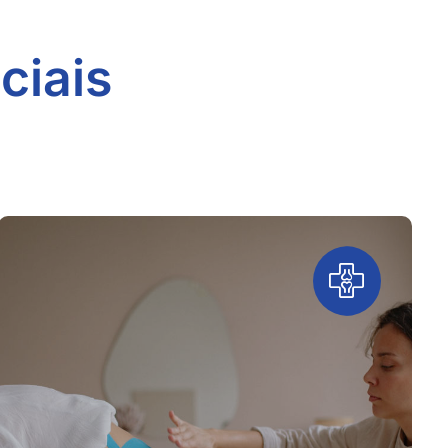
ia
ciais
ingologia
ia
Clínica
cidade