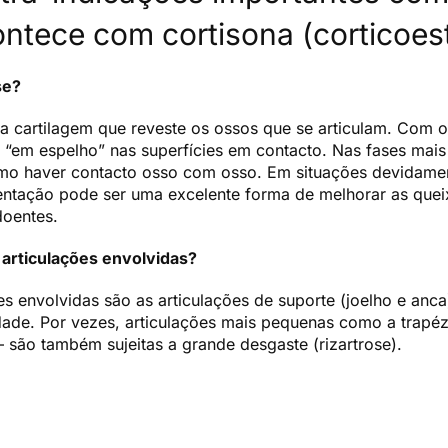
ntece com cortisona (corticoest
se?
da cartilagem que reveste os ossos que se articulam. Com 
 “em espelho” nas superfícies em contacto. Nas fases mai
mo haver contacto osso com osso. Em situações devidamen
ntação pode ser uma excelente forma de melhorar as quei
doentes.
s articulações envolvidas?
ões envolvidas são as articulações de suporte (joelho e a
dade. Por vezes, articulações mais pequenas como a trapé
– são também sujeitas a grande desgaste (rizartrose).