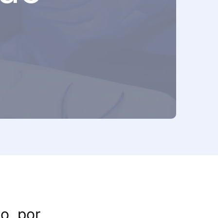
ia
ingologia
ia
Clínica
cidade
o, por