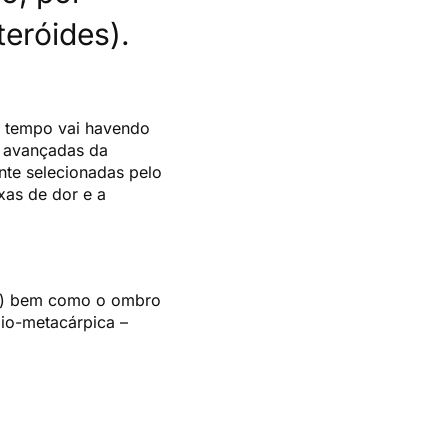
eróides).
o tempo vai havendo
s avançadas da
te selecionadas pelo
xas de dor e a
nca) bem como o ombro
zio-metacárpica –