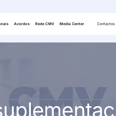
onais
Acordos
Rede CMV
Media Center
Contactos 
Cardiologia
Medicina D
s
Cardiopneumologia
Medicina F
Reabilitaç
Cirurgia Vascular
Medicina G
Familiar
Dermato-Venerologia
Neurocirur
a e
Endocrinologia
Neurologia
suplementa
Enfermagem
Neuropsico
Fisioterapia
Nutrição