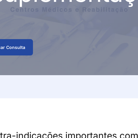
Fisioterapia Aquática
Oftalmolog
as
– Hidroterapia
Fisioterapia
Ortopedia
Desportiva e
Performance
Fisioterapia Pediátrica
Otorrinolar
Fisioterapia Pélvica
Pediatria
ar Consulta
Geriatria
Pneumolog
Ginecologia-
Podologia
Obstetrícia
Imunoalergologia
Psicologia 
Medicina Dentária
Psicomotri
tra-indicações importantes com