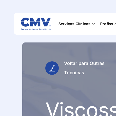
Serviços Clínicos
Profissi
Especialidade
Voltar para Outras
Técnicas
Exames
Medicina Físic
Viscos
Reabilitação