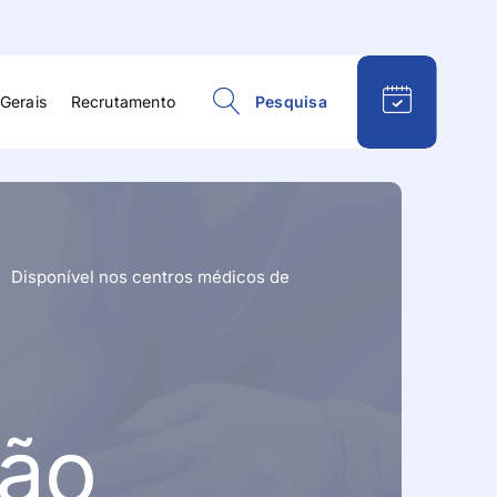
Gerais
Recrutamento
Pesquisa
esportiva
Psiquiatria
ísica e
Reabilitação e
ão
Fisioterapia
Disponível nos centros médicos de
Respiratória
eral e
Reumatologia
gia
Terapia da Fala
Terapia Ocupacional
ção
logia
Urologia