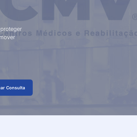
Fisioterapia Aquática
Oftalmolog
as
– Hidroterapia
Fisioterapia
Ortopedia
Desportiva e
Performance
 proteger
Fisioterapia Pediátrica
Otorrinolar
omover
Fisioterapia Pélvica
Pediatria
Geriatria
Pneumolog
Ginecologia-
Podologia
Obstetrícia
Imunoalergologia
Psicologia 
Medicina Dentária
Psicomotri
ar Consulta