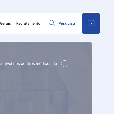
Gerais
Recrutamento
Pesquisa
esportiva
Psiquiatria
ísica e
Reabilitação e
ão
Fisioterapia
ponível nos centros médicos de
Respiratória
eral e
Reumatologia
gia
Terapia da Fala
Terapia Ocupacional
logia
Urologia