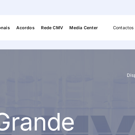
onais
Acordos
Rede CMV
Media Center
Contactos 
Cardiologia
Medicina D
s
Cardiopneumologia
Medicina F
Reabilitaç
Dis
Cirurgia Vascular
Medicina G
Familiar
Dermato-Venerologia
Neurocirur
a e
Grande
Endocrinologia
Neurologia
Enfermagem
Neuropsico
Fisioterapia
Nutrição