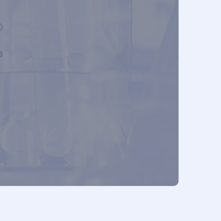
ia
ingologia
ia
Clínica
cidade