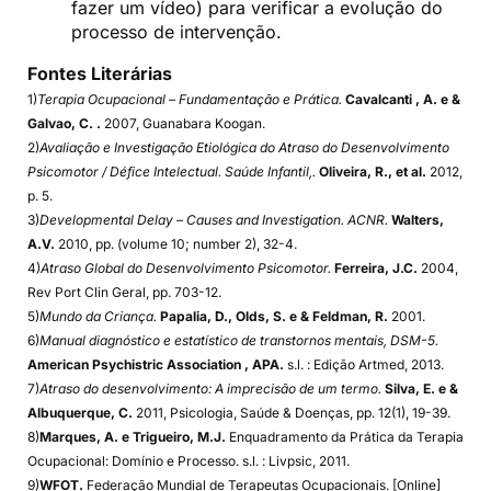
fazer um vídeo) para verificar a evolução do
processo de intervenção.
Fontes Literárias
1)
Terapia Ocupacional – Fundamentação e Prática.
Cavalcanti , A. e &
Galvao, C. .
2007, Guanabara Koogan.
2)
Avaliação e Investigação Etiológica do Atraso do Desenvolvimento
Psicomotor / Défice Intelectual. Saúde Infantil,.
Oliveira, R., et al.
2012,
p. 5.
3)
Developmental Delay – Causes and Investigation. ACNR.
Walters,
A.V.
2010, pp. (volume 10; number 2), 32-4.
4)
Atraso Global do Desenvolvimento Psicomotor.
Ferreira, J.C.
2004,
Rev Port Clin Geral, pp. 703-12.
5)
Mundo da Criança.
Papalia, D., Olds, S. e & Feldman, R.
2001.
6)
Manual diagnóstico e estatístico de transtornos mentais, DSM-5.
American Psychistric Association , APA.
s.l. : Edição Artmed, 2013.
7)
Atraso do desenvolvimento: A imprecisão de um termo.
Silva, E. e &
Albuquerque, C.
2011, Psicologia, Saúde & Doenças, pp. 12(1), 19-39.
8)
Marques, A. e Trigueiro, M.J.
Enquadramento da Prática da Terapia
Ocupacional: Domínio e Processo. s.l. : Livpsic, 2011.
9)
WFOT.
Federação Mundial de Terapeutas Ocupacionais. [Online]