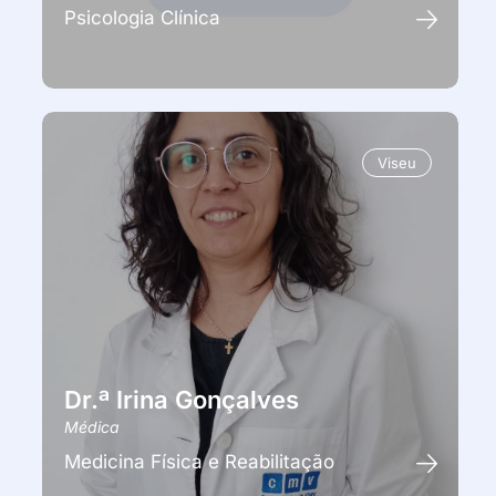
Psicologia Clínica
Viseu
Dr.ª Irina Gonçalves
Médica
Medicina Física e Reabilitação